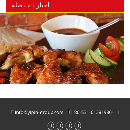
أخبار ذات صلة
86-531-61381986+ I

أ
info@yipin-group.com

كل من Guoquan و طازج Hema و Donglai مفضلون ،
وسيبدأ طعم صلصة الثوم في موسم الشواء 2022!