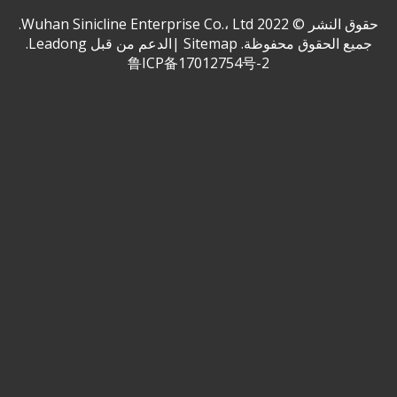
حقوق النشر ©
2022
Wuhan Sinicline Enterprise Co.، Ltd.
جميع الحقوق محفوظة.
Sitemap
|الدعم من قبل
Leadong
.
鲁ICP备17012754号-2
أصبحت IPINCIO الإمدادات المخصصة 'السادسة الوطنية لدعوة
الطهاة الطهاة '