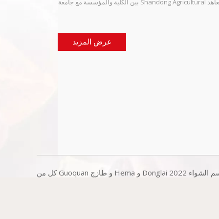
بين الكلية والمؤسسة مع جامعة Shandong Agricultural وأنشأنا معاهد
بحثية ، يوجد حاليًا أكثر من 60 نوعًا من المنتجات التي ابتكرتها مجموعة
R&D وتتضمن أيضًا بعض الوصفات من المشترين ذوي الثقة.
عرض المزيد
طعم لديهم حب فطري لذلك.مع قدوم الصيف الحار هو موسم الشواء
ليل والفوانيس مضاءة ، حدد موعدًا مع ثلاثة أو خمسة أصدقاء ، أو
لأسرة ، واطلب أسياخًا ومأكولات بحرية وكوبًا من البيرة الباردة ،