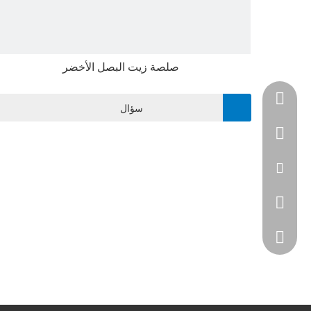
صلصة زيت البصل الأخضر
+ 86-531-613819
سؤال
+86 - 186531478
info@yipin-group
+86 - 186531478
اليسا 122